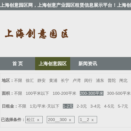
上海创意园区网，上海创意产业园区租赁信息展示平台！上海创
首 页
上海创意园区
新闻资讯
地区：
不限
徐汇
静安
黄浦
长宁
卢湾
闵行
浦东
普陀
闸北
面积：
不限
100平米以下
100-200平米
200-300平米
300-500平米
日租金：
不限
1元/平米·天以下
1-2元
2-3元
3-4元
4-5元
5-7元
已选择条件：
松江 x
200__300 x
1__2 x