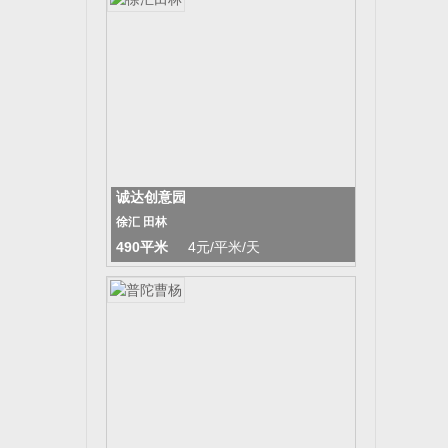
诚达创意园
徐汇 田林
490平米
4元/平米/天