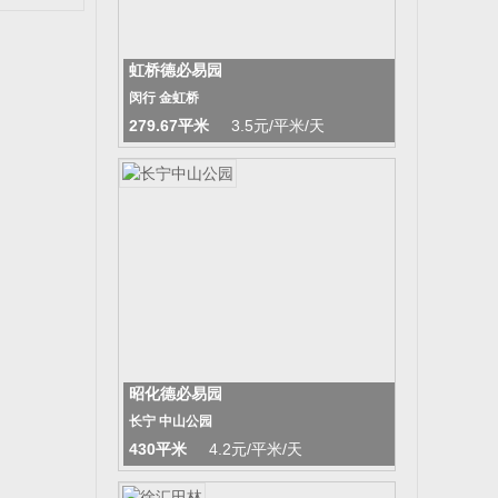
虹桥德必易园
闵行 金虹桥
279.67平米
3.5元/平米/天
昭化德必易园
长宁 中山公园
430平米
4.2元/平米/天