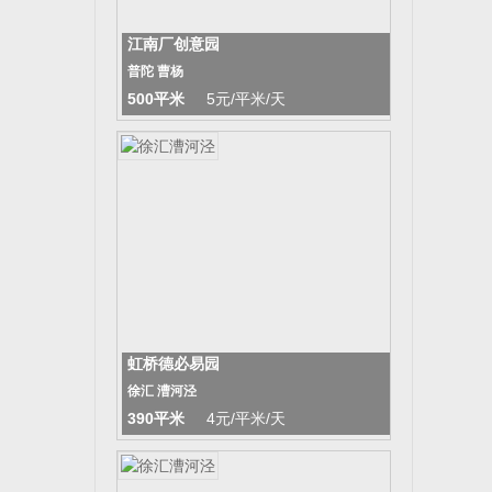
江南厂创意园
普陀 曹杨
500平米
5元/平米/天
虹桥德必易园
徐汇 漕河泾
390平米
4元/平米/天