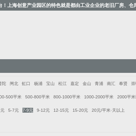
台！上海创意产业园区的特色就是都由工业企业的老旧厂房、仓
普陀
闸北
虹口
杨浦
宝山
松江
嘉定
金山
青浦
南汇
奉贤
崇
00-500平米
500-800平米
800-1000平米
1000-2000平米
2000平
5元
5-7元
7-9元
9-12元
12-15元
15-20元
20元/平米·天以上