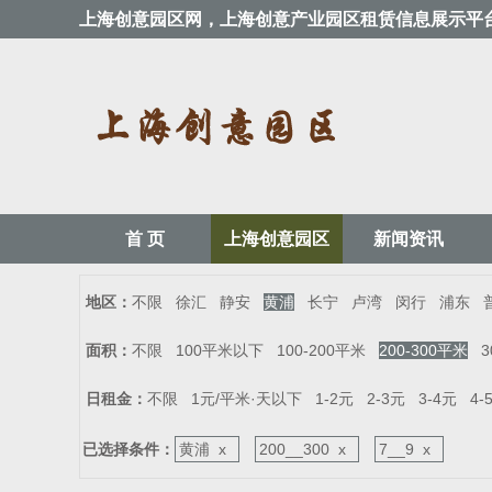
上海创意园区网，上海创意产业园区租赁信息展示平
首 页
上海创意园区
新闻资讯
地区：
不限
徐汇
静安
黄浦
长宁
卢湾
闵行
浦东
面积：
不限
100平米以下
100-200平米
200-300平米
3
日租金：
不限
1元/平米·天以下
1-2元
2-3元
3-4元
4-
已选择条件：
黄浦 x
200__300 x
7__9 x