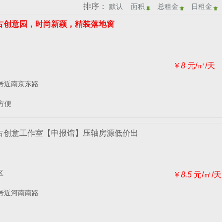
排序：
默认
面积
总租金
日租金
古创意园，时尚新颖，精装落地窗
￥
8
元/㎡/天
9号近南京东路
方便
古创意工作室【申报馆】压轴房源低价出
区
￥
8.5
元/㎡/天
9号近河南南路