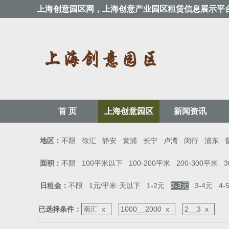
上海创意园区网，上海创意产业园区租赁信息展示平
首 页
上海创意园区
新闻资讯
地区：
不限
徐汇
静安
黄浦
长宁
卢湾
闵行
浦东
面积：
不限
100平米以下
100-200平米
200-300平米
3
日租金：
不限
1元/平米·天以下
1-2元
2-3元
3-4元
4-
已选择条件：
南汇 x
1000__2000 x
2__3 x