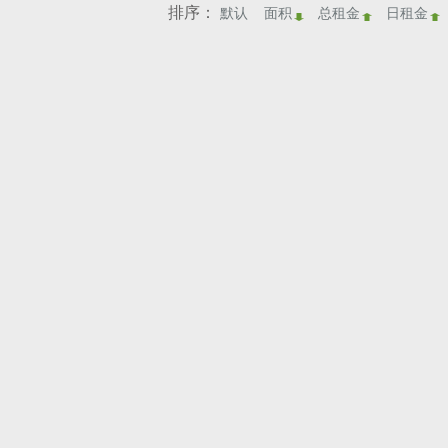
排序：
默认
面积
总租金
日租金