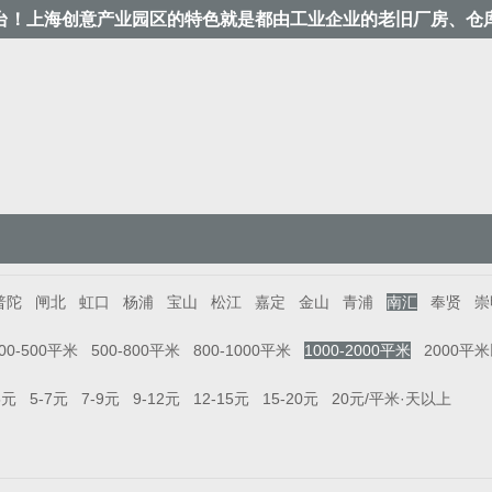
台！上海创意产业园区的特色就是都由工业企业的老旧厂房、仓
普陀
闸北
虹口
杨浦
宝山
松江
嘉定
金山
青浦
南汇
奉贤
崇
00-500平米
500-800平米
800-1000平米
1000-2000平米
2000平
5元
5-7元
7-9元
9-12元
12-15元
15-20元
20元/平米·天以上