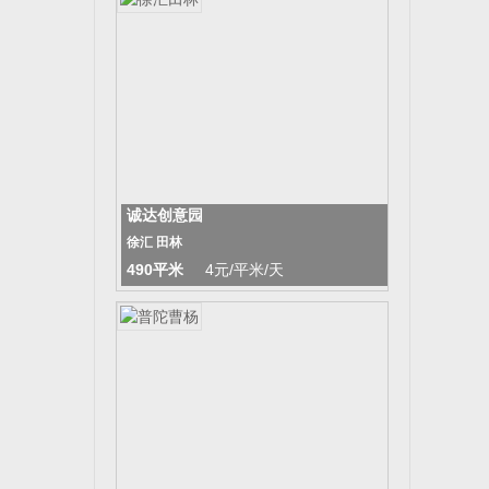
诚达创意园
徐汇 田林
490平米
4元/平米/天