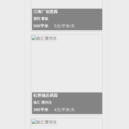
江南厂创意园
普陀 曹杨
500平米
5元/平米/天
虹桥德必易园
徐汇 漕河泾
390平米
4元/平米/天