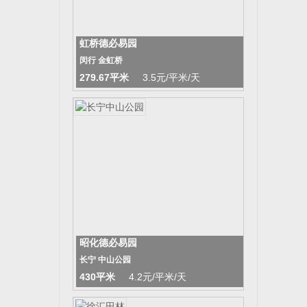
虹桥德必易园
闵行 金虹桥
279.67平米
3.5元/平米/天
昭化德必易园
长宁 中山公园
430平米
4.2元/平米/天