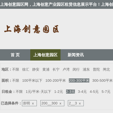
上海创意园区网，上海创意产业园区租赁信息展示平台！上海创
首 页
上海创意园区
新闻资讯
地区：
不限
徐汇
静安
黄浦
长宁
卢湾
闵行
浦东
普陀
闸北
面积：
不限
100平米以下
100-200平米
200-300平米
300-500平米
日租金：
不限
1元/平米·天以下
1-2元
2-3元
3-4元
4-5元
5-7元
已选择条件：
崇明 x
200__300 x
2__3 x