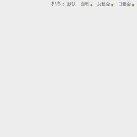
排序：
默认
面积
总租金
日租金