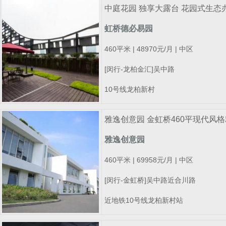
中庭花园 独享大露台 花园式生态
虹桥德必易园
460平米 | 48970元/月 | 中区
[闵行-龙柏金汇]吴中路
10号线龙柏新村
雅逸创意园 金虹桥460平现代风格
雅逸创意园
460平米 | 69958元/月 | 中区
[闵行-金虹桥]吴中路近合川路
近地铁10号线龙柏新村站