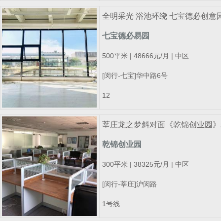
全明采光 浴池环绕 七宝德必创意园
七宝德必易园
500平米 | 48666元/月 | 中区
[闵行-七宝]华中路6号
12
莘庄龙之梦斜对面《乾锦创业园》
乾锦创业园
300平米 | 38325元/月 | 中区
[闵行-莘庄]沪闵路
1号线