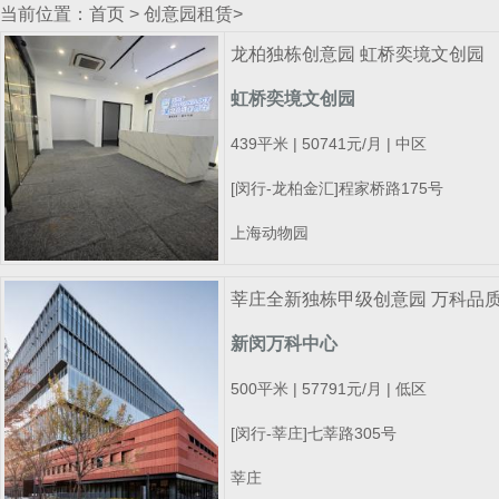
当前位置：
首页
>
创意园租赁
>
龙柏独栋创意园 虹桥奕境文创园
虹桥奕境文创园
439平米 | 50741元/月 | 中区
[闵行-龙柏金汇]程家桥路175号
上海动物园
莘庄全新独栋甲级创意园 万科品质10
新闵万科中心
500平米 | 57791元/月 | 低区
[闵行-莘庄]七莘路305号
莘庄