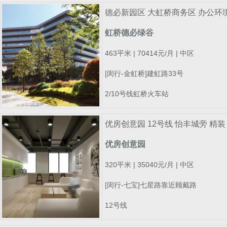
德必新园区 大虹桥商务区 办公环
虹桥德必绿谷
463平米 | 70414元/月 | 中区
[闵行-金虹桥]建虹路33号
2/10号线虹桥火车站
优房创意园 12号线 怡丰城旁 精装 
优房创意园
320平米 | 35040元/月 | 中区
[闵行-七宝]七星路靠近顾戴路
12号线