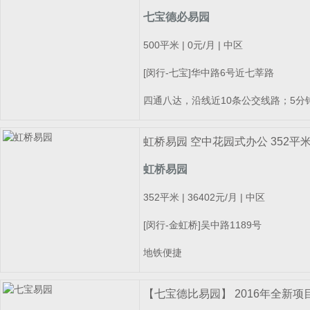
七宝德必易园
500平米 | 0元/月 | 中区
[闵行-七宝]华中路6号近七莘路
四通八达，沿线近10条公交线路；5分
车）；
虹桥易园 空中花园式办公 352平
虹桥易园
352平米 | 36402元/月 | 中区
[闵行-金虹桥]吴中路1189号
地铁便捷
【七宝德比易园】 2016年全新