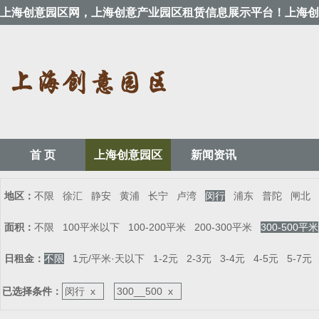
上海创意园区网，上海创意产业园区租赁信息展示平台！上海创
首 页
上海创意园区
新闻资讯
地区：
不限
徐汇
静安
黄浦
长宁
卢湾
闵行
浦东
普陀
闸北
面积：
不限
100平米以下
100-200平米
200-300平米
300-500平米
日租金：
不限
1元/平米·天以下
1-2元
2-3元
3-4元
4-5元
5-7元
已选择条件：
闵行 x
300__500 x