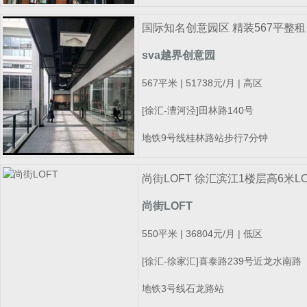
国际知名创意园区 精装567平整租
sva越界创意园
567平米 | 51738元/月 | 高区
[徐汇-漕河泾]田林路140号
地铁9号线桂林路站步行7分钟
尚街LOFT 徐汇滨江1楼层高6米L
尚街LOFT
550平米 | 36804元/月 | 低区
[徐汇-徐家汇]喜泰路239号近龙水南路
地铁3号线石龙路站