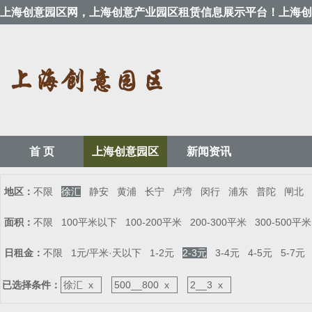
上海创意园区网，上海创意产业园区租赁信息展示平台！上海创
首 页
上海创意园区
新闻资讯
地区：
不限
徐汇
静安
黄浦
长宁
卢湾
闵行
浦东
普陀
闸北
面积：
不限
100平米以下
100-200平米
200-300平米
300-500平米
日租金：
不限
1元/平米·天以下
1-2元
2-3元
3-4元
4-5元
5-7元
已选择条件：
徐汇 x
500__800 x
2__3 x