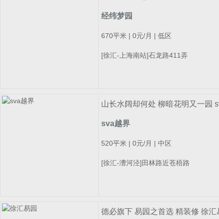
经纬梦园
670平米 | 0元/月 | 低区
[徐汇-上海南站]石龙路411弄
山长水阔却何处 柳暗花明又一园 s
sva越界
520平米 | 0元/月 | 中区
[徐汇-漕河泾]田林路近苍梧路
德必旗下 易园之首选 精装修 徐汇