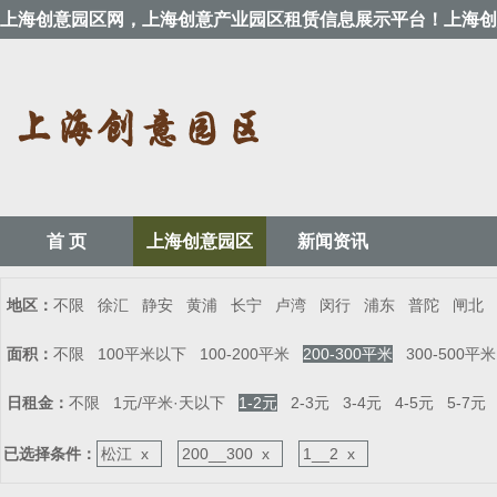
上海创意园区网，上海创意产业园区租赁信息展示平台！上海创
首 页
上海创意园区
新闻资讯
地区：
不限
徐汇
静安
黄浦
长宁
卢湾
闵行
浦东
普陀
闸北
面积：
不限
100平米以下
100-200平米
200-300平米
300-500平米
日租金：
不限
1元/平米·天以下
1-2元
2-3元
3-4元
4-5元
5-7元
已选择条件：
松江 x
200__300 x
1__2 x