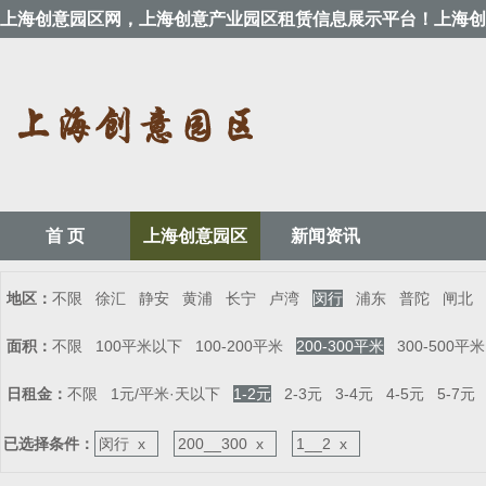
上海创意园区网，上海创意产业园区租赁信息展示平台！上海创
首 页
上海创意园区
新闻资讯
地区：
不限
徐汇
静安
黄浦
长宁
卢湾
闵行
浦东
普陀
闸北
面积：
不限
100平米以下
100-200平米
200-300平米
300-500平米
日租金：
不限
1元/平米·天以下
1-2元
2-3元
3-4元
4-5元
5-7元
已选择条件：
闵行 x
200__300 x
1__2 x