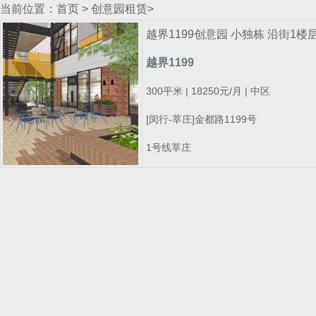
当前位置：
首页
>
创意园租赁
>
越界1199创意园 小独栋 沿街1楼层
越界1199
300平米 | 18250元/月 | 中区
[闵行-莘庄]金都路1199号
1号线莘庄