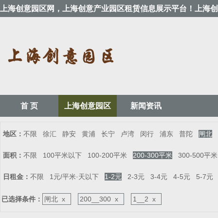
上海创意园区网，上海创意产业园区租赁信息展示平台！上海创
首 页
上海创意园区
新闻资讯
地区：
不限
徐汇
静安
黄浦
长宁
卢湾
闵行
浦东
普陀
闸北
面积：
不限
100平米以下
100-200平米
200-300平米
300-500平米
日租金：
不限
1元/平米·天以下
1-2元
2-3元
3-4元
4-5元
5-7元
已选择条件：
闸北 x
200__300 x
1__2 x