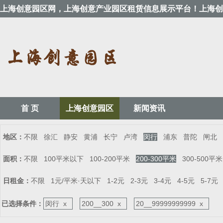
上海创意园区网，上海创意产业园区租赁信息展示平台！上海创
首 页
上海创意园区
新闻资讯
地区：
不限
徐汇
静安
黄浦
长宁
卢湾
闵行
浦东
普陀
闸北
面积：
不限
100平米以下
100-200平米
200-300平米
300-500平米
日租金：
不限
1元/平米·天以下
1-2元
2-3元
3-4元
4-5元
5-7元
已选择条件：
闵行 x
200__300 x
20__99999999999 x