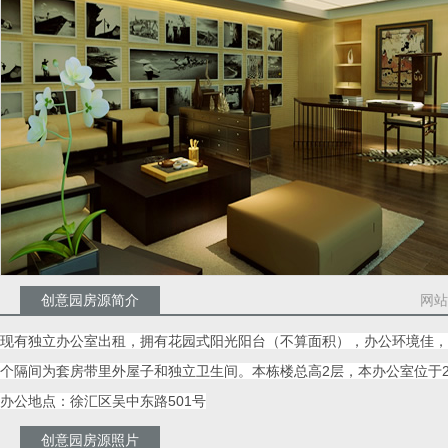
创意园房源简介
网站
现有独立办公室出租，拥有花园式阳光阳台（不算面积），办公环境佳，
个隔间为套房带里外屋子和独立卫生间。本栋楼总高2层，本办公室位于
办公地点：徐汇区吴中东路501号
创意园房源照片