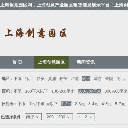
上海创意园区网，上海创意产业园区租赁信息展示平台！上海创
首 页
上海创意园区
新闻资讯
地区：
不限
徐汇
静安
黄浦
长宁
卢湾
闵行
浦东
普陀
闸北
面积：
不限
100平米以下
100-200平米
200-300平米
300-500平米
日租金：
不限
1元/平米·天以下
1-2元
2-3元
3-4元
4-5元
5-7元
已选择条件：
闵行 x
200__300 x
1__2 x