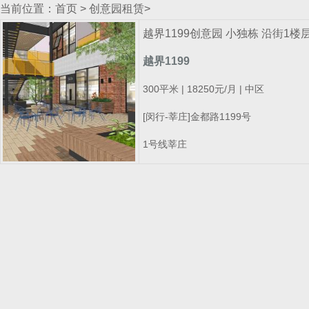
当前位置：
首页
>
创意园租赁
>
越界1199创意园 小独栋 沿街1楼层
越界1199
300平米 | 18250元/月 | 中区
[闵行-莘庄]金都路1199号
1号线莘庄